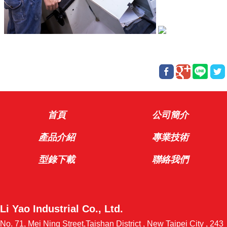
首頁
公司簡介
產品介紹
專業技術
型錄下載
聯絡我們
Li Yao Industrial Co., Ltd.
No. 71, Mei Ning Street,Taishan District , New Taipei City , 243