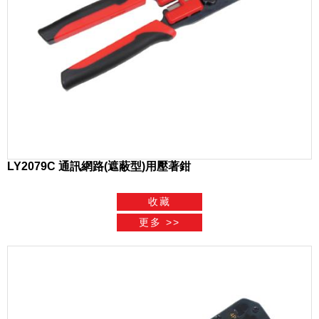
LY2079C 通訊網路(遮蔽型)用壓著鉗