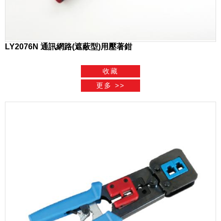
LY2076N 通訊網路(遮蔽型)用壓著鉗