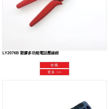
LY2076B 塑膠多功能電話壓線鉗